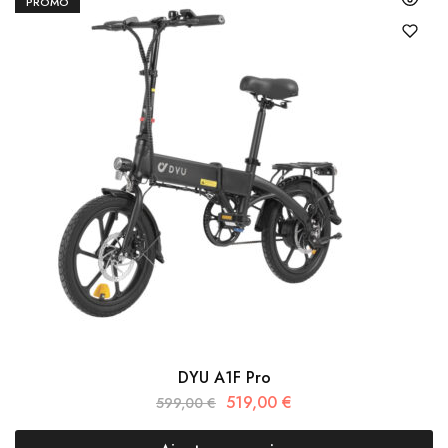
PROMO
DYU A1F Pro
519,00
€
599,00
€