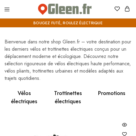
Gleen.fr
Bougez
futé,
BOUGEZ FUTÉ, ROULEZ ÉLECTRIQUE
roulez
électrique
Bienvenue dans notre shop Gleen.fr – votre destination pour
les derniers vélos et trottinettes électriques conçus pour un
déplacement moderne et écologique. Découvrez notre
sélection rigoureuse de vélos électriques haute performance,
vélos pliants, trottinettes urbaines et modèles adaptés aux
trajets quotidiens.
Vélos
Trottinettes
Promotions
électriques
électriques