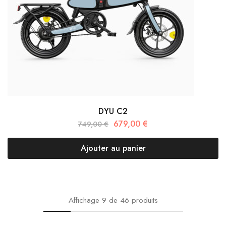
DYU C2
679,00
€
749,00
€
Ajouter au panier
Affichage
9
de
46
produits