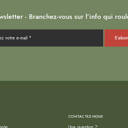
sletter - Branchez-vous sur l’info qui roul
CONTACTEZ-NOUS
mpte
Une question ?