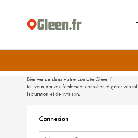
T
Gleen.fr
Bougez
futé,
roulez
électrique
Bienvenue dans votre compte
Gleen.fr
Ici, vous pouvez facilement consulter et gérer vos i
facturation et de livraison.
Connexion