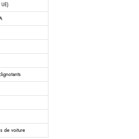
 UE)
 A
lignotants
s de voiture