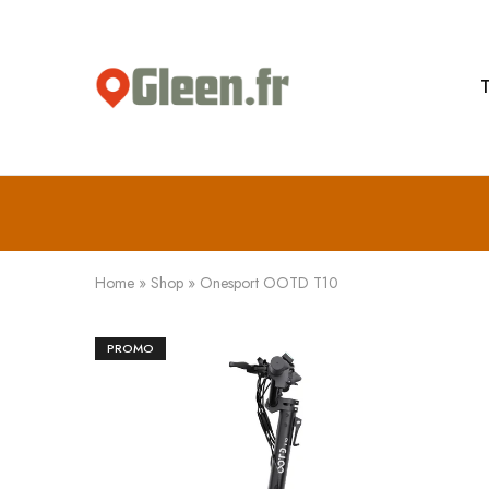
T
Gleen.fr
Bougez
futé,
roulez
électrique
Home
»
Shop
»
Onesport OOTD T10
PROMO