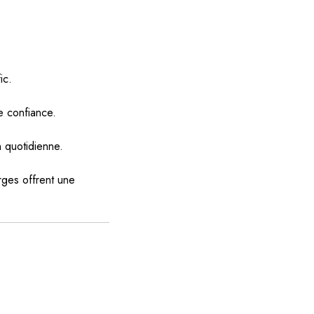
ic.
e confiance.
n quotidienne.
rges offrent une