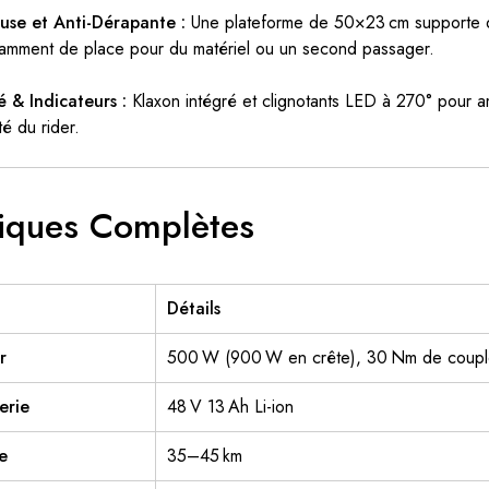
use et Anti-Dérapante :
Une plateforme de 50×23 cm supporte de
isamment de place pour du matériel ou un second passager.
 & Indicateurs :
Klaxon intégré et clignotants LED à 270° pour amél
té du rider.
tiques Complètes
Détails
r
500 W (900 W en crête), 30 Nm de coup
erie
48 V 13 Ah Li-ion
e
35–45 km