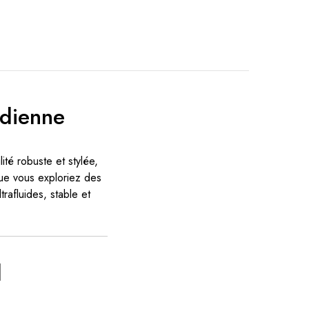
idienne
ité robuste et stylée,
que vous exploriez des
rafluides, stable et
l