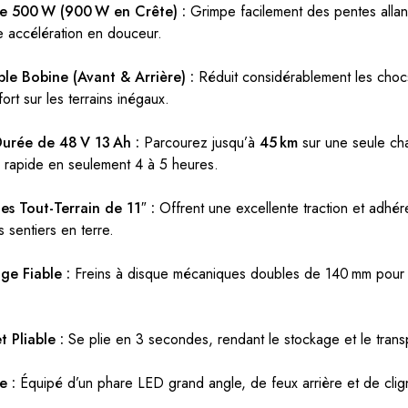
de 500 W (900 W en Crête) :
Grimpe facilement des pentes allan
e accélération en douceur.
le Bobine (Avant & Arrière) :
Réduit considérablement les chocs 
ort sur les terrains inégaux.
urée de 48 V 13 Ah :
Parcourez jusqu’à
45 km
sur une seule ch
 rapide en seulement 4 à 5 heures.
s Tout-Terrain de 11″ :
Offrent une excellente traction et adhére
 sentiers en terre.
ge Fiable :
Freins à disque mécaniques doubles de 140 mm pour u
 Pliable :
Se plie en 3 secondes, rendant le stockage et le transp
e :
Équipé d’un phare LED grand angle, de feux arrière et de clig