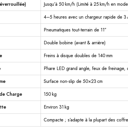
éverrouillée)
Jusqu’à 50 km/h (Limité à 25 km/h en mode
4–5 heures avec un chargeur rapide de 3
Pneumatiques tout-terrain de 11″
Double bobine (avant & arrière)
e
Freins à disque doubles de 140 mm
e
Phare LED grand angle, feux de freinage, c
rme
Surface non-slip de 50×23 cm
 de Charge
150 kg
tte
Environ 31 kg
Compacte ; s’adapte à la plupart des coffre