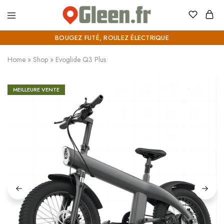
Gleen.fr
Bougez
futé,
BOUGEZ FUTÉ, ROULEZ ÉLECTRIQUE
roulez
électrique
Home
»
Shop
»
Evoglide Q3 Plus
MEILLEURE VENTE