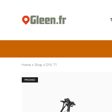
T
Gleen.fr
Bougez
futé,
roulez
électrique
Home
»
Shop
»
DYU T1
PROMO