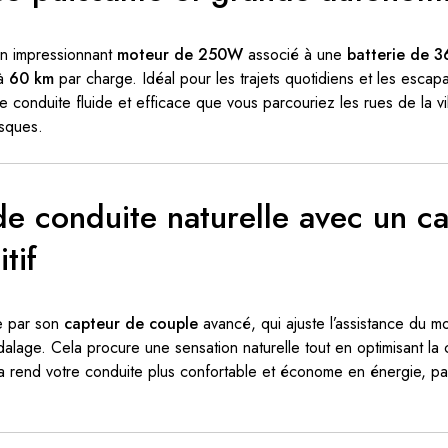
n impressionnant
moteur de 250W
associé à une
batterie de 
’à
60 km
par charge. Idéal pour les trajets quotidiens et les esc
e conduite fluide et efficace que vous parcouriez les rues de la vil
esques.
de conduite naturelle avec un c
tif
e par son
capteur de couple
avancé, qui ajuste l’assistance du m
alage. Cela procure une sensation naturelle tout en optimisant l
a rend votre conduite plus confortable et économe en énergie, parf