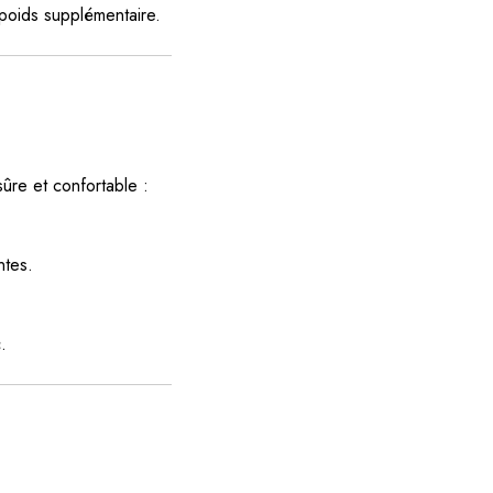
poids supplémentaire.
ûre et confortable :
ntes.
.