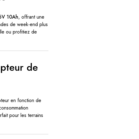
36V 10Ah
, offrant une
apades de week-end plus
le ou profitiez de
apteur de
oteur en fonction de
a consommation
ait pour les terrains