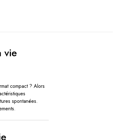
 vie
format compact ? Alors
ctéristiques
ntures spontanées.
ements.
ie