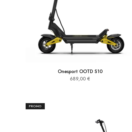
Onesport OOTD S10
689,00
€
PROMO