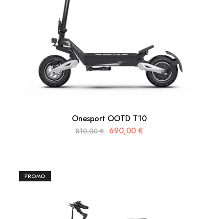
Onesport OOTD T10
690,00
€
810,00
€
PROMO