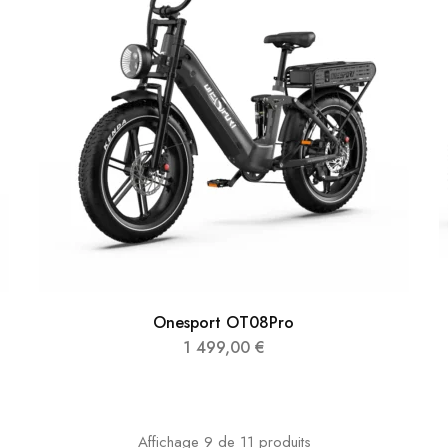
Onesport OT08Pro
1 499,00
€
Affichage
9
de
11
produits