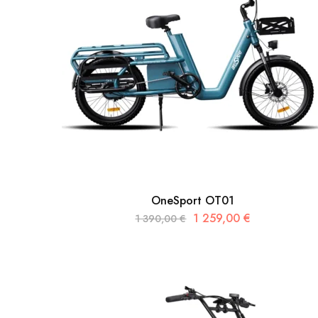
OneSport OT01
1 259,00
€
1 390,00
€