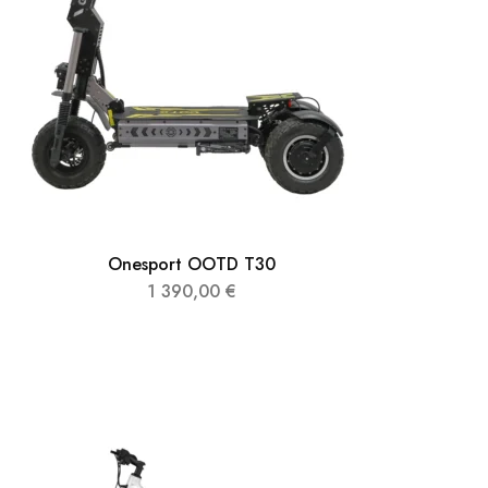
Onesport OOTD T30
1 390,00
€