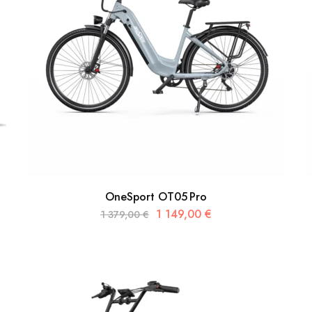
OneSport OT05 Pro
1 149,00
€
1 379,00
€