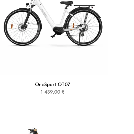
OneSport OT07
1 439,00
€