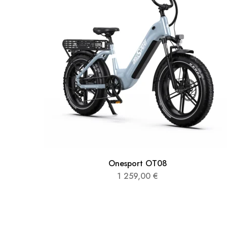
Onesport OT08
1 259,00
€